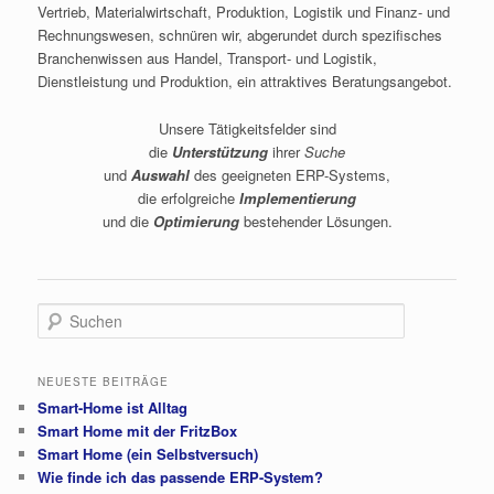
Vertrieb, Materialwirtschaft, Produktion, Logistik und Finanz- und
Rechnungswesen, schnüren wir, abgerundet durch spezifisches
Branchenwissen aus Handel, Transport- und Logistik,
Dienstleistung und Produktion, ein attraktives Beratungsangebot.
Unsere Tätigkeitsfelder sind
die
Unterstützung
ihrer
Suche
und
Auswahl
des geeigneten ERP-Systems,
die erfolgreiche
Implementierung
und die
Optimierung
bestehender Lösungen.
S
u
c
h
NEUESTE BEITRÄGE
e
Smart-Home ist Alltag
n
Smart Home mit der FritzBox
Smart Home (ein Selbstversuch)
Wie finde ich das passende ERP-System?